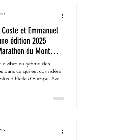
oux
n Coste et Emmanuel
une édition 2025
Marathon du Mont
n a vibré au rythme des
s dans ce qui est considéré
lus difficile d’Europe. Avec
ivelé positif, le semi-
ookabarra a une nouvelle
’épreuve d’exception, attirant
 niveau et près de 1500
au légendaire "Géant de
oux