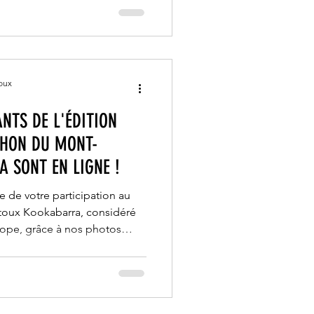
oux
ANTS DE L'ÉDITION
THON DU MONT-
 SONT EN LIGNE !
e de votre participation au
oux Kookabarra, considéré
rope, grâce à nos photos
os photographes ont transpiré
ension du Mont Ventoux, avec
retrouver sans attendre sur
préférentiels !