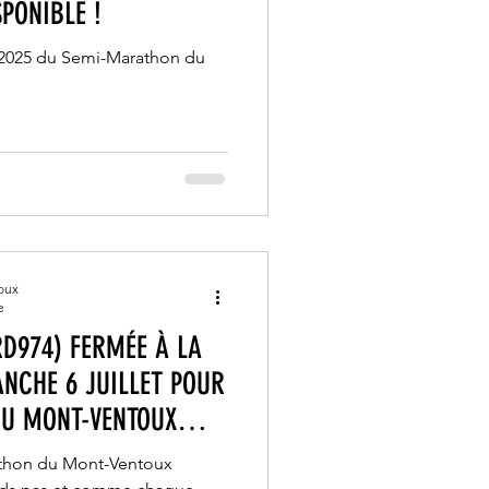
PONIBLE !
 2025 du Semi-Marathon du
oux
e
RD974) FERMÉE À LA
ANCHE 6 JUILLET POUR
DU MONT-VENTOUX
LES ET VÉLOS),
athon du Mont-Ventoux