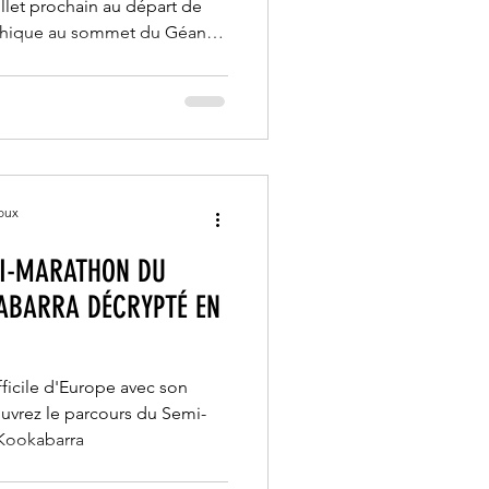
illet prochain au départ de
ythique au sommet du Géant
tude. Comment venir
s coureurs qui vont participer
ficile d'Europe ? Découvrez
ations dont vous aurez besoin
s accessibles le jour de la
oux
MI-MARATHON DU
ABARRA DÉCRYPTÉ EN
ficile d'Europe avec son
uvrez le parcours du Semi-
Kookabarra