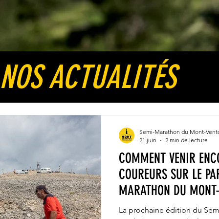
NOS ACTUALITÉS
Semi-Marathon du Mont-Vent
21 juin
2 min de lecture
COMMENT VENIR ENC
COUREURS SUR LE PA
MARATHON DU MONT-
KOOKABARRA ?
La prochaine édition du Se