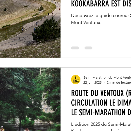
KOOKABARRA EST DIS
Découvrez le guide coureur
Mont Ventoux.
Semi-Marathon du Mont-Vent
22 juin 2025
2 min de lectur
ROUTE DU VENTOUX (
CIRCULATION LE DIM
LE SEMI-MARATHON 
KOOKABARRA (VÉHICU
L'édition 2025 du Semi-Mar