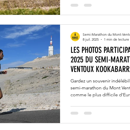
Semi-Marathon du Mont-Vent
8 juil. 2025
1 min de lecture
LES PHOTOS PARTICIP
2025 DU SEMI-MARA
VENTOUX KOOKABARRA
Gardez un souvenir indélébil
semi-marathon du Mont Vent
comme le plus difficile d'Eu
réalisées sur le parcours. N
pour immortaliser votre asc
des clichés que vous pouvez 
notre plateforme à des tarifs 