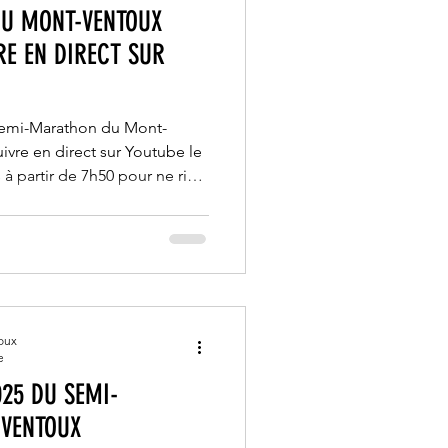
DU MONT-VENTOUX
E EN DIRECT SUR
Semi-Marathon du Mont-
ivre en direct sur Youtube le
 à partir de 7h50 pour ne rien
'annonce animée avec la
ainqueur en 2024 et
euve en 01:29:10.
oux
e
25 DU SEMI-
VENTOUX