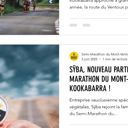
TOUTES LES INFORMAT
Kookabarra approche à gra
année, la route du Ventoux p
entièrement fermée à la circu
sur arrêté préfectoral, aux v
vélos de 7H30 à 13H. Une mes
sécurité des participants, bé
évolueront sur le parcours.
Semi-Marathon du Mont-Vent
3 juin 2025
1 min de lecture
SŸBA, NOUVEAU PART
MARATHON DU MONT-
KOOKABARRA !
Entreprise vauclusienne spéc
végétales, Sÿba rejoint la famille de partenaires officiels
du Semi-Marathon du...