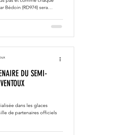
IONS À SAVOIR !
nds pas et comme chaque
ar Bédoin (RD974) sera
lation. Le dimanche 6 juillet
éhicules motorisés ET aux
ure prise pour assurer la
névoles et prestataires qui
oux
ENAIRE DU SEMI-
VENTOUX
ialisée dans les glaces