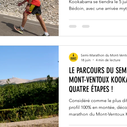
Kookabarra se tiendra le 5 ju
Bédoin, avec une arrivée m
de Provence, à 1910m d'alti
encourager vos proches et le
au semi-marathon le plus dif
ci-dessous toutes les inform
pour vous rendre sur les zone
course.
Semi-Marathon du Mont-Vent
18 juin
4 min de lecture
LE PARCOURS DU SE
MONT-VENTOUX KOOK
QUATRE ÉTAPES !
Considéré comme le plus dif
profil 100% en montée, déco
marathon du Mont-Ventoux 