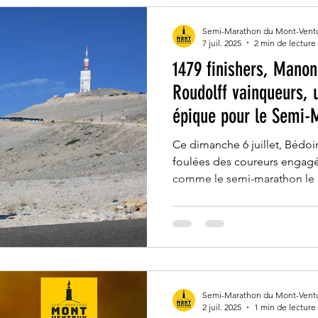
Semi-Marathon du Mont-Vent
7 juil. 2025
2 min de lecture
1479 finishers, Mano
Roudolff vainqueurs, 
épique pour le Semi-
Ventoux Kookabarra !
Ce dimanche 6 juillet, Bédoi
foulées des coureurs engagé
comme le semi-marathon le p
21,6 km et 1600 mètres de dén
marathon du Mont-Ventoux K
fois confirmé sa réputation d
un plateau élite de très haut
coureurs, venus se mesurer 
Provence".
Semi-Marathon du Mont-Vent
2 juil. 2025
1 min de lecture