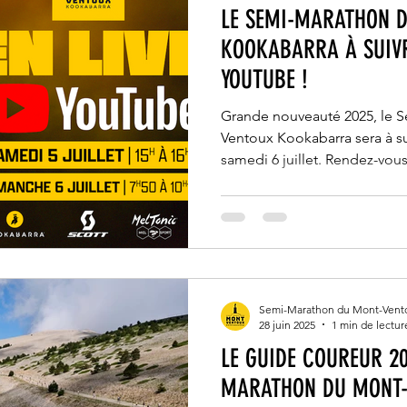
LE SEMI-MARATHON 
KOOKABARRA À SUIVR
YOUTUBE !
Grande nouveauté 2025, le 
Ventoux Kookabarra sera à su
samedi 6 juillet. Rendez-vous
rater de cette édition qui s
présence d'Hassan Chahdi, v
détenteur du record de l'épr
Semi-Marathon du Mont-Vent
28 juin 2025
1 min de lectur
LE GUIDE COUREUR 20
MARATHON DU MONT-