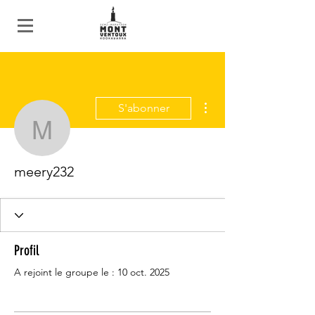
Plus d'actions
S'abonner
meery232
meery232
Profil
A rejoint le groupe le : 10 oct. 2025