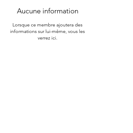
Aucune information
Lorsque ce membre ajoutera des
informations sur lui-même, vous les
verrez ici.
© 2023 par Mont-Ventoux
Organisation. Créé
avec
Wix.com
Politique de confidentialité