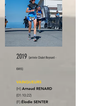
2019
(arrivée Chalet Reynard -
KM15)
VAINQUEURS
(H)
Arnaud RENARD
(01:10:22)
(F)
Élodie SENTER