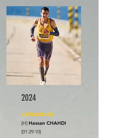
2024
VAINQUEURS
(H)
Hassan CHAHDI
(01:29:10)