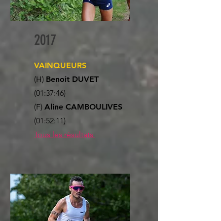
2017
VAINQUEURS
(H)
Benoit DUVET
(01:37:46)
(F)
Aline CAMBOULIVES
(01:52:11)
Tous les résultats