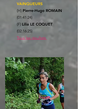
VAINQUEURS
(H)
Pierre-Hugo ROMAIN
(01:41:24)
(F)
Lilia LE COQUET
(02:16:25)
Tous les résultats