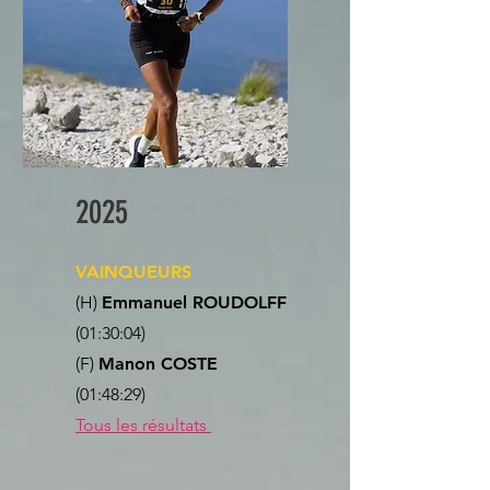
2025
VAINQUEURS
(H)
Emmanuel ROUDOLFF
(01:30:04)
(F)
Manon COSTE
(01:48:29)
Tous les résultats