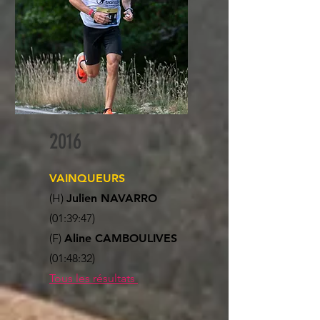
2016
VAINQUEURS
(H)
Julien NAVARRO
(01:39:47)
(F)
Aline CAMBOULIVES
(01:48:32)
Tous les résultats