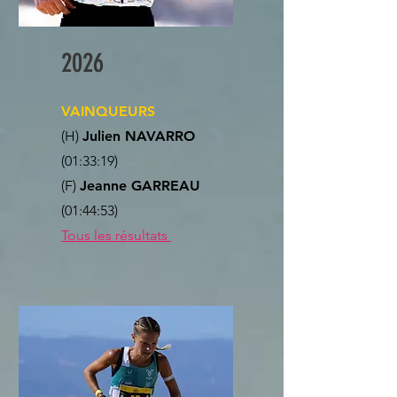
2026
VAINQUEURS
(H)
Julien NAVARRO
(01:33:19)
(F)
Jeanne GARREAU
(01:44:53)
Tous les résultats